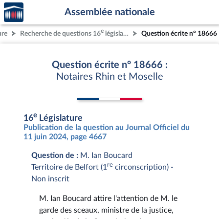
Accèder
Aller au contenu
Aller en bas de la page
Assemblée nationale
à la
page
e
ure
Recherche de questions 16
législature
Question écrite n° 18666
d'accueil
Question écrite n° 18666 :
Notaires Rhin et Moselle
e
16
Législature
Publication de la question au Journal Officiel du
11 juin 2024, page 4667
Question de :
M. Ian Boucard
re
Territoire de Belfort (1
circonscription) -
Non inscrit
M. Ian Boucard attire l'attention de M. le
garde des sceaux, ministre de la justice,