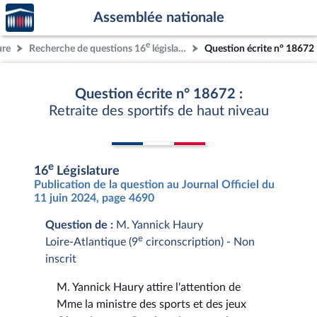
Accèder
Aller au contenu
Aller en bas de la page
Assemblée nationale
à la
page
e
ure
Recherche de questions 16
législature
Question écrite n° 18672
d'accueil
Question écrite n° 18672 :
Retraite des sportifs de haut niveau
e
16
Législature
Publication de la question au Journal Officiel du
11 juin 2024, page 4690
Question de :
M. Yannick Haury
e
Loire-Atlantique (9
circonscription) - Non
inscrit
M. Yannick Haury attire l'attention de
Mme la ministre des sports et des jeux