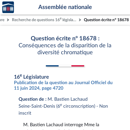
Accèder
Aller au contenu
Aller en bas de la page
Assemblée nationale
à la
page
e
ure
Recherche de questions 16
législature
Question écrite n° 18678
d'accueil
Question écrite n° 18678 :
Conséquences de la disparition de la
diversité chromatique
e
16
Législature
Publication de la question au Journal Officiel du
11 juin 2024, page 4720
Question de :
M. Bastien Lachaud
e
Seine-Saint-Denis (6
circonscription) - Non
inscrit
M. Bastien Lachaud interroge Mme la