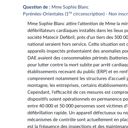
Question de :
Mme Sophie Blanc
re
Pyrénées-Orientales (1
circonscription) - Non inscr
Mme Sophie Blanc attire l'attention de Mme la minis
défibrillateurs cardiaques installés dans les lieux
société Matecir Defibril, près d'un tiers des 500 00
national seraient hors service. Cette situation est
appareils inspectés présentaient des anomalies p
DAE avaient des consommables périmés (batteries 
pour lutter contre la mort subite par arrêt cardiaqu
établissements recevant du public (ERP) et en renf
comprennent notamment les structures d'accueil p
montagne, les entreprises, certains établissements 
Cependant, l'efficacité de ces mesures est comprom
dispositifs soient opérationnels en permanence pou
entre 40 000 et 50 000 personnes sont victimes d'u
défibrillation rapide. Un appareil défectueux ou 
mécanismes de contrôle sont actuellement en place 
est la fréquence des inspections et des maintenan