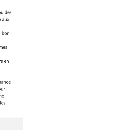
ou des
e aux
n bon
mmes
rs en
enance
our
une
les,