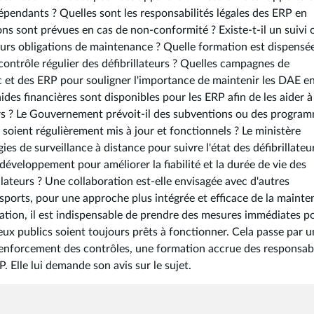
épendants ? Quelles sont les responsabilités légales des ERP en
s sont prévues en cas de non-conformité ? Existe-t-il un suivi 
leurs obligations de maintenance ? Quelle formation est dispensé
contrôle régulier des défibrillateurs ? Quelles campagnes de
c et des ERP pour souligner l'importance de maintenir les DAE e
es financières sont disponibles pour les ERP afin de les aider à
urs ? Le Gouvernement prévoit-il des subventions ou des progra
 soient régulièrement mis à jour et fonctionnels ? Le ministère
gies de surveillance à distance pour suivre l'état des défibrillateu
développement pour améliorer la fiabilité et la durée de vie des
lateurs ? Une collaboration est-elle envisagée avec d'autres
s sports, pour une approche plus intégrée et efficace de la maint
tuation, il est indispensable de prendre des mesures immédiates p
 lieux publics soient toujours prêts à fonctionner. Cela passe par 
enforcement des contrôles, une formation accrue des responsab
. Elle lui demande son avis sur le sujet.