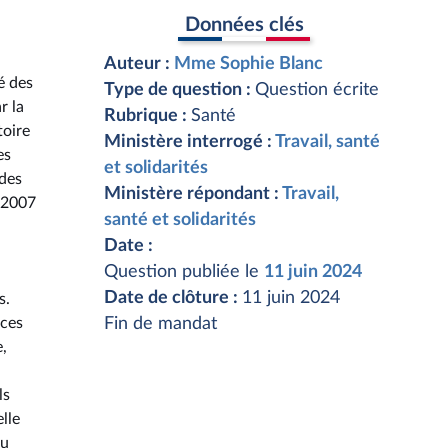
Données clés
Auteur :
Mme Sophie Blanc
é des
Type de question :
Question écrite
r la
Rubrique :
Santé
toire
Ministère interrogé :
Travail, santé
es
et solidarités
 des
Ministère répondant :
Travail,
 2007
santé et solidarités
Date :
Question publiée le
11 juin 2024
Date de clôture :
11 juin 2024
s.
 ces
Fin de mandat
,
ls
lle
ou