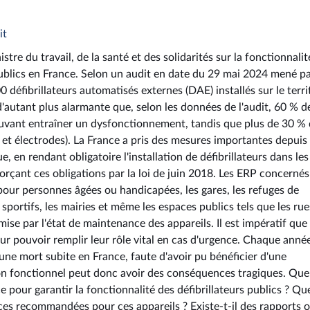
it
tre du travail, de la santé et des solidarités sur la fonctionnalit
 publics en France. Selon un audit en date du 29 mai 2024 mené pa
0 défibrillateurs automatisés externes (DAE) installés sur le terri
 d'autant plus alarmante que, selon les données de l'audit, 60 % d
ouvant entraîner un dysfonctionnement, tandis que plus de 30 %
et électrodes). La France a pris des mesures importantes depuis
e, en rendant obligatoire l'installation de défibrillateurs dans les
orçant ces obligations par la loi de juin 2018. Les ERP concernés
our personnes âgées ou handicapées, les gares, les refuges de
sportifs, les mairies et même les espaces publics tels que les rue
ise par l'état de maintenance des appareils. Il est impératif que
r pouvoir remplir leur rôle vital en cas d'urgence. Chaque année
ne mort subite en France, faute d'avoir pu bénéficier d'une
non fonctionnel peut donc avoir des conséquences tragiques. Que
pour garantir la fonctionnalité des défibrillateurs publics ? Que
ces recommandées pour ces appareils ? Existe-t-il des rapports 