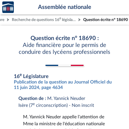
Accèder
Aller au contenu
Aller en bas de la page
Assemblée nationale
à la
page
e
ure
Recherche de questions 16
législature
Question écrite n° 18690
d'accueil
Question écrite n° 18690 :
Aide financière pour le permis de
conduire des lycéens professionnels
e
16
Législature
Publication de la question au Journal Officiel du
11 juin 2024, page 4634
Question de :
M. Yannick Neuder
e
Isère (7
circonscription) - Non inscrit
M. Yannick Neuder appelle l'attention de
Mme la ministre de l'éducation nationale