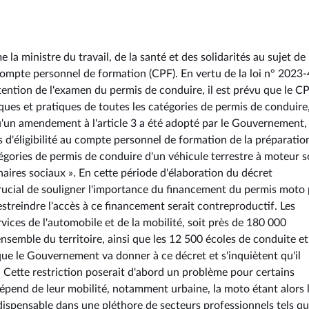
la ministre du travail, de la santé et des solidarités au sujet de
 compte personnel de formation (CPF). En vertu de la loi n° 2023
obtention de l'examen du permis de conduire, il est prévu que le C
ques et pratiques de toutes les catégories de permis de conduire
qu'un amendement à l'article 3 a été adopté par le Gouvernement,
és d'éligibilité au compte personnel de formation de la préparatio
égories de permis de conduire d'un véhicule terrestre à moteur s
naires sociaux ». En cette période d'élaboration du décret
 crucial de souligner l'importance du financement du permis moto 
treindre l'accès à ce financement serait contreproductif. Les
vices de l'automobile et de la mobilité, soit près de 180 000
nsemble du territoire, ainsi que les 12 500 écoles de conduite e
 que le Gouvernement va donner à ce décret et s'inquiètent qu'il
 Cette restriction poserait d'abord un problème pour certains
dépend de leur mobilité, notamment urbaine, la moto étant alors 
dispensable dans une pléthore de secteurs professionnels tels qu