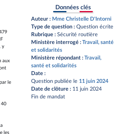
Données clés
Auteur :
Mme Christelle D'Intorni
Type de question :
Question écrite
-479
Rubrique :
Sécurité routière
PF
Ministère interrogé :
Travail, santé
, y
et solidarités
Ministère répondant :
Travail,
n aux
santé et solidarités
ont
Date :
Question publiée le
11 juin 2024
par le
Date de clôture :
11 juin 2024
Fin de mandat
t 40
la
e les