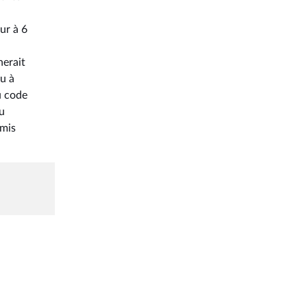
ur à 6
nerait
ou à
u code
au
rmis