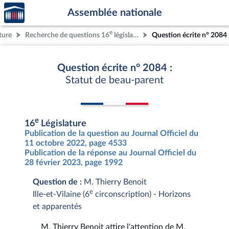
Accèder
Aller au contenu
Aller en bas de la page
Assemblée nationale
à la
page
e
ture
Recherche de questions 16
législature
Question écrite n° 2084
d'accueil
Question écrite n° 2084 :
Statut de beau-parent
e
16
Législature
Publication de la question au Journal Officiel du
11 octobre 2022, page 4533
Publication de la réponse au Journal Officiel du
28 février 2023, page 1992
Question de :
M. Thierry Benoit
e
Ille-et-Vilaine (6
circonscription) - Horizons
et apparentés
M. Thierry Benoit attire l'attention de M.