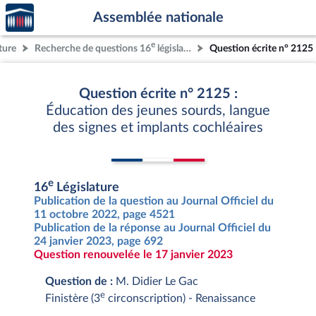
Accèder
Aller au contenu
Aller en bas de la page
Assemblée nationale
à la
page
e
ture
Recherche de questions 16
législature
Question écrite n° 2125
d'accueil
Question écrite n° 2125 :
Éducation des jeunes sourds, langue
des signes et implants cochléaires
e
16
Législature
Publication de la question au Journal Officiel du
11 octobre 2022, page 4521
Publication de la réponse au Journal Officiel du
24 janvier 2023, page 692
Question renouvelée le 17 janvier 2023
Question de :
M. Didier Le Gac
e
Finistère (3
circonscription) - Renaissance