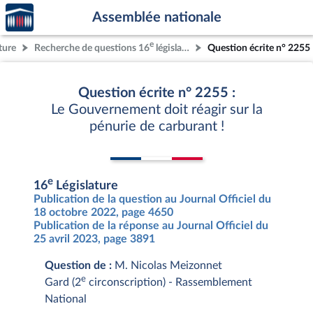
Accèder
Aller au contenu
Aller en bas de la page
Assemblée nationale
à la
page
e
ture
Recherche de questions 16
législature
Question écrite n° 2255
d'accueil
Question écrite n° 2255 :
Le Gouvernement doit réagir sur la
pénurie de carburant !
e
16
Législature
Publication de la question au Journal Officiel du
18 octobre 2022, page 4650
Publication de la réponse au Journal Officiel du
25 avril 2023, page 3891
Question de :
M. Nicolas Meizonnet
e
Gard (2
circonscription) - Rassemblement
National