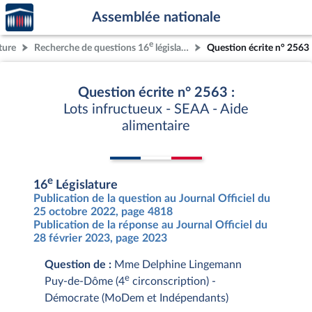
Accèder
Aller au contenu
Aller en bas de la page
Assemblée nationale
à la
page
e
ture
Recherche de questions 16
législature
Question écrite n° 2563
d'accueil
Question écrite n° 2563 :
Lots infructueux - SEAA - Aide
alimentaire
e
16
Législature
Publication de la question au Journal Officiel du
25 octobre 2022, page 4818
Publication de la réponse au Journal Officiel du
28 février 2023, page 2023
Question de :
Mme Delphine Lingemann
e
Puy-de-Dôme (4
circonscription) -
Démocrate (MoDem et Indépendants)