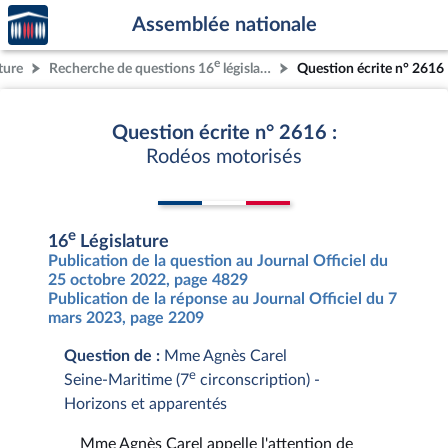
Accèder
Aller au contenu
Aller en bas de la page
Assemblée nationale
à la
page
e
ture
Recherche de questions 16
législature
Question écrite n° 2616
d'accueil
Question écrite n° 2616 :
Rodéos motorisés
e
16
Législature
Publication de la question au Journal Officiel du
25 octobre 2022, page 4829
Publication de la réponse au Journal Officiel du 7
mars 2023, page 2209
Question de :
Mme Agnès Carel
e
Seine-Maritime (7
circonscription) -
Horizons et apparentés
Mme Agnès Carel appelle l'attention de