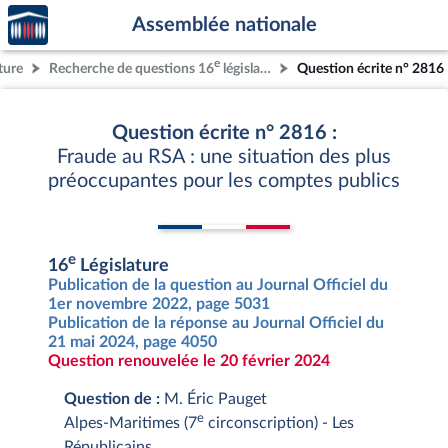
Accèder
Aller au contenu
Aller en bas de la page
Assemblée nationale
à la
page
e
ture
Recherche de questions 16
législature
Question écrite n° 2816
d'accueil
Question écrite n° 2816 :
Fraude au RSA : une situation des plus
préoccupantes pour les comptes publics
e
16
Législature
Publication de la question au Journal Officiel du
1er novembre 2022, page 5031
Publication de la réponse au Journal Officiel du
21 mai 2024, page 4050
Question renouvelée le 20 février 2024
Question de :
M. Éric Pauget
e
Alpes-Maritimes (7
circonscription) - Les
Républicains