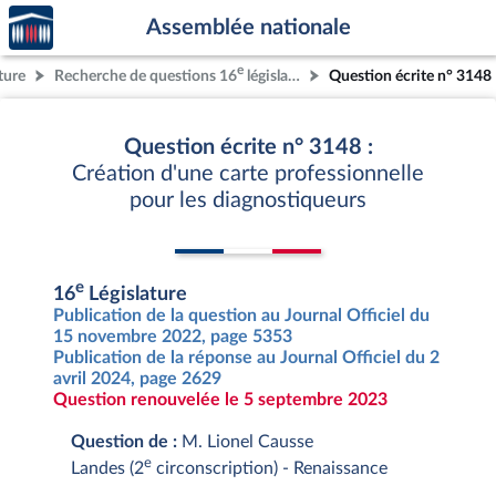
Accèder
Aller au contenu
Aller en bas de la page
Assemblée nationale
à la
page
e
ture
Recherche de questions 16
législature
Question écrite n° 3148
d'accueil
Question écrite n° 3148 :
Création d'une carte professionnelle
pour les diagnostiqueurs
e
16
Législature
Publication de la question au Journal Officiel du
15 novembre 2022, page 5353
Publication de la réponse au Journal Officiel du 2
avril 2024, page 2629
Question renouvelée le 5 septembre 2023
Question de :
M. Lionel Causse
e
Landes (2
circonscription) - Renaissance