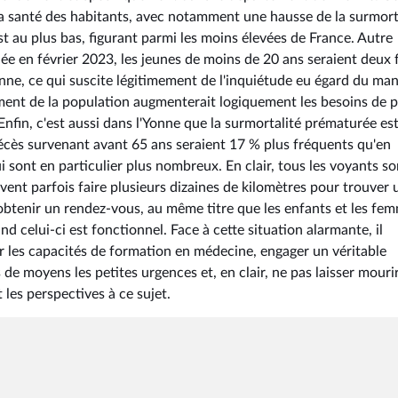
a santé des habitants, avec notamment une hausse de la surmort
t au plus bas, figurant parmi les moins élevées de France. Autre
iée en février 2023, les jeunes de moins de 20 ans seraient deux 
nne, ce qui suscite légitimement de l'inquiétude eu égard du ma
sement de la population augmenterait logiquement les besoins de p
fin, c'est aussi dans l'Yonne que la surmortalité prématurée est
 décès survenant avant 65 ans seraient 17 % plus fréquents qu'en
 sont en particulier plus nombreux. En clair, tous les voyants so
vent parfois faire plusieurs dizaines de kilomètres pour trouver 
obtenir un rendez-vous, au même titre que les enfants et les fe
d celui-ci est fonctionnel. Face à cette situation alarmante, il
 les capacités de formation en médecine, engager un véritable
s de moyens les petites urgences et, en clair, ne pas laisser mourir
t les perspectives à ce sujet.