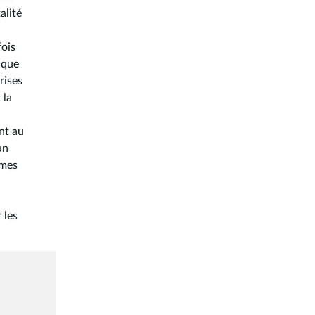
alité
fois
nque
rises
 la
nt au
un
mmes
 les