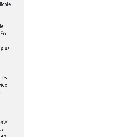
dicale
de
 En
 plus
 les
vice
s
agir.
us
 en