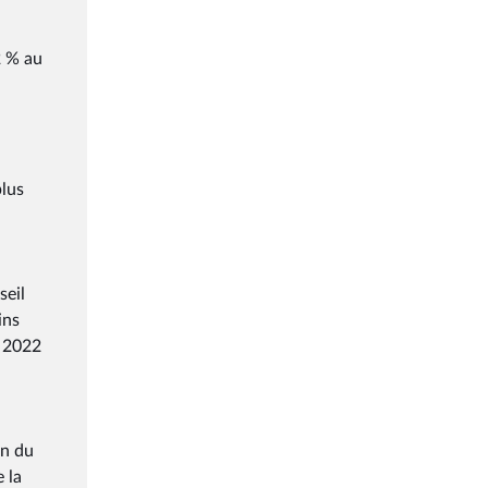
2 % au
plus
seil
ins
n 2022
in du
 la