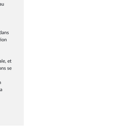
eau
 dans
tion
ale, et
ons se
n
ra