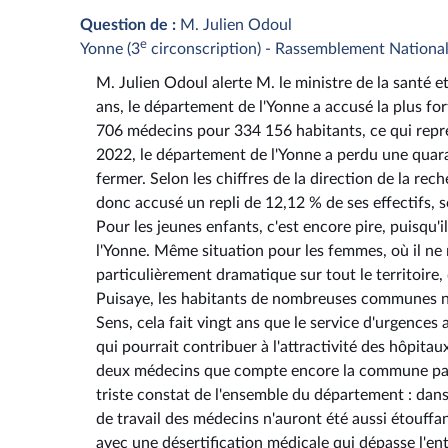
Question de :
M. Julien Odoul
e
Yonne (3
circonscription) - Rassemblement Nationa
M. Julien Odoul alerte M. le ministre de la santé et
ans, le département de l'Yonne a accusé la plus fo
706 médecins pour 334 156 habitants, ce qui repr
2022, le département de l'Yonne a perdu une quara
fermer. Selon les chiffres de la direction de la rech
donc accusé un repli de 12,12 % de ses effectifs, so
Pour les jeunes enfants, c'est encore pire, puisqu'i
l'Yonne. Même situation pour les femmes, où il ne 
particulièrement dramatique sur tout le territoire,
Puisaye, les habitants de nombreuses communes ne p
Sens, cela fait vingt ans que le service d'urgences
qui pourrait contribuer à l'attractivité des hôpita
deux médecins que compte encore la commune partir
triste constat de l'ensemble du département : dans
de travail des médecins n'auront été aussi étouffan
avec une désertification médicale qui dépasse l'e