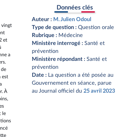
Données clés
Auteur :
M. Julien Odoul
 vingt
Type de question :
Question orale
ent
Rubrique :
Médecine
2 et
Ministère interrogé :
Santé et
û
prévention
onne a
Ministère répondant :
Santé et
rs.
prévention
 de
Date :
La question a été posée au
 est
Gouvernement en séance, parue
a
au Journal officiel du
25 avril 2023
r. À
ins,
es
 le
itions
oncé
tte