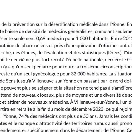
l
 de la prévention sur la désertification médicale dans l'Yonne. En
rte baisse de densité de médecins généralistes, cumulant seulem
ésente seulement 0,69 médecin pour 1 000 habitants. Entre 201
ntaine de pharmaciens et près d'une quinzaine d'officines ont d
erche, des études, de l'évaluation et des statistiques (Drees), l'Y
it le deuxième plus fort recul à l'échelle nationale, derrière le Ge
l n'y a qu'un seul pédiatre pour toute la troisième circonscription
reste qu'un seul gynécologue pour 32 000 habitants. La situation
 de Sens jusqu'à Villeneuve-sur-Yonne en passant par le nord de l
euvent plus se soigner et la situation ne tend pas à s'améliore
 attend de nouveaux locaux, plus de moyens et une diversité de so
ux et attirer de nouveaux médecins. À Villeneuve-sur-Yonne, l'un d
a en retraite à la fin du mois de décembre 2023, ce qui rejoint
 l'Yonne, 74 % des médecins ont plus de 50 ans. Jamais les cond
tes et le manque d'attractivité des territoires ruraux aussi pron
ntendement et spécifiquement dans le département de l'Yonne. Ce