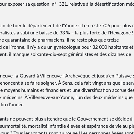
our exposer sa question, n° 321, relative à la désertification mé
n de tuer le département de l'Yonne : il en reste 706 pour plus 
ralistes a subi une baisse de 33 % – la plus forte de l'Hexagone !
ne quarantaine de pharmaciens. Il ne reste plus que treize
 de l'Yonne, il n'y a qu'un gynécologue pour 32 000 habitants et
nt, il manque soixante-dix-sept généralistes et des dizaines de
lleneuve-la-Guyard à Villeneuve-l'Archevêque et jusqu'en Puisaye :
noncent à se faire soigner. À Sens, cela fait vingt ans que le ser
 moyens humains et financiers et une diversification accrue de
ux médecins. À Villeneuve-sur-Yonne, l'un des deux médecins que
fin d'année.
itants ne peuvent plus attendre que le Gouvernement se décide à 
urmortalité, mortalité infantile élevée et espérance de vie au pl
-vous ? Tous les voyants sont au rouge ! Les personnes âgées sont