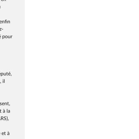
u
enfin
z-
é pour
éputé,
 il
isent,
 à la
ARS),
 et à