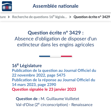
Accèder
Aller au contenu
Aller en bas de la page
Assemblée nationale
à la
page
e
ture
Recherche de questions 16
législature
Question écrite n° 3429
d'accueil
Question écrite n° 3429 :
Absence d'obligation de disposer d'un
extincteur dans les engins agricoles
e
16
Législature
Publication de la question au Journal Officiel du
22 novembre 2022, page 5475
Publication de la réponse au Journal Officiel du
14 mars 2023, page 2390
Question signalée le 23 janvier 2023
Question de :
M. Guillaume Vuilletet
e
Val-d'Oise (2
circonscription) - Renaissance