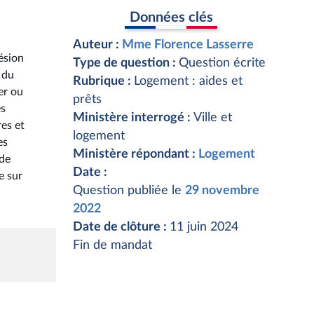
Données clés
Auteur :
Mme Florence Lasserre
ésion
Type de question :
Question écrite
 du
Rubrique :
Logement : aides et
er ou
prêts
es
Ministère interrogé :
Ville et
res et
logement
es
Ministère répondant :
Logement
 de
Date :
e sur
Question publiée le
29 novembre
2022
Date de clôture :
11 juin 2024
Fin de mandat