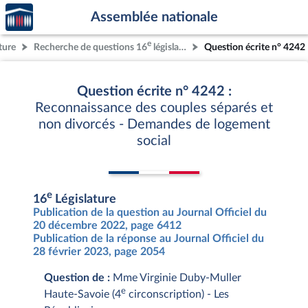
Accèder
Aller au contenu
Aller en bas de la page
Assemblée nationale
à la
page
e
ture
Recherche de questions 16
législature
Question écrite n° 4242
d'accueil
Question écrite n° 4242 :
Reconnaissance des couples séparés et
non divorcés - Demandes de logement
social
e
16
Législature
Publication de la question au Journal Officiel du
20 décembre 2022, page 6412
Publication de la réponse au Journal Officiel du
28 février 2023, page 2054
Question de :
Mme Virginie Duby-Muller
e
Haute-Savoie (4
circonscription) - Les