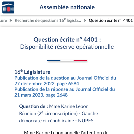
Accèder
Aller au contenu
Aller en bas de la page
Assemblée nationale
à la
page
e
ture
Recherche de questions 16
législature
Question écrite n° 4401
d'accueil
Question écrite n° 4401 :
Disponibilité réserve opérationnelle
e
16
Législature
Publication de la question au Journal Officiel du
27 décembre 2022, page 6594
Publication de la réponse au Journal Officiel du
21 mars 2023, page 2648
Question de :
Mme Karine Lebon
e
Réunion (2
circonscription) - Gauche
démocrate et républicaine - NUPES
Mme Karine Lebon appelle l'attention de