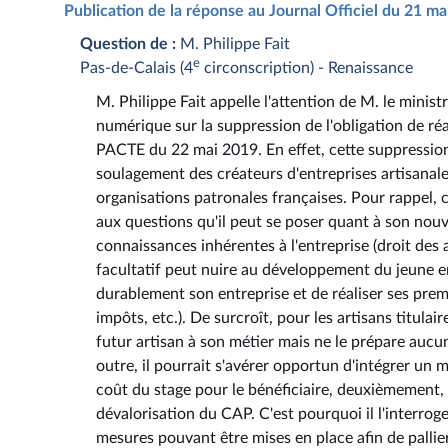
Publication de la réponse au Journal Officiel du 21 m
Question de :
M. Philippe Fait
e
Pas-de-Calais (4
circonscription) - Renaissance
M. Philippe Fait appelle l'attention de M. le minist
numérique sur la suppression de l'obligation de réal
PACTE du 22 mai 2019. En effet, cette suppression 
soulagement des créateurs d'entreprises artisanales.
organisations patronales françaises. Pour rappel, ce 
aux questions qu'il peut se poser quant à son nouv
connaissances inhérentes à l'entreprise (droit des af
facultatif peut nuire au développement du jeune ent
durablement son entreprise et de réaliser ses premi
impôts, etc.). De surcroît, pour les artisans titul
futur artisan à son métier mais ne le prépare aucu
outre, il pourrait s'avérer opportun d'intégrer un
coût du stage pour le bénéficiaire, deuxièmement, d
dévalorisation du CAP. C'est pourquoi il l'interrog
mesures pouvant être mises en place afin de pallier 