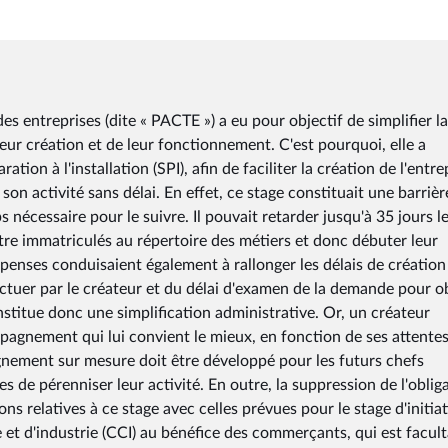
des entreprises (dite « PACTE ») a eu pour objectif de simplifier la
leur création et de leur fonctionnement. C'est pourquoi, elle a
tion à l'installation (SPI), afin de faciliter la création de l'entre
on activité sans délai. En effet, ce stage constituait une barrièr
s nécessaire pour le suivre. Il pouvait retarder jusqu'à 35 jours l
être immatriculés au répertoire des métiers et donc débuter leur
ispenses conduisaient également à rallonger les délais de création
tuer par le créateur et du délai d'examen de la demande pour o
nstitue donc une simplification administrative. Or, un créateur
mpagnement qui lui convient le mieux, en fonction de ses attentes
gnement sur mesure doit être développé pour les futurs chefs
s de pérenniser leur activité. En outre, la suppression de l'oblig
ons relatives à ce stage avec celles prévues pour le stage d'initia
et d'industrie (CCI) au bénéfice des commerçants, qui est faculta