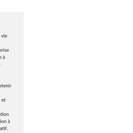
 vie
prise
e à
e
btenir
 et
ation
tion à
tif.