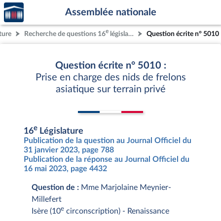
Accèder
Aller au contenu
Aller en bas de la page
Assemblée nationale
à la
page
e
ture
Recherche de questions 16
législature
Question écrite n° 5010
d'accueil
Question écrite n° 5010 :
Prise en charge des nids de frelons
asiatique sur terrain privé
e
16
Législature
Publication de la question au Journal Officiel du
31 janvier 2023, page 788
Publication de la réponse au Journal Officiel du
16 mai 2023, page 4432
Question de :
Mme Marjolaine Meynier-
Millefert
e
Isère (10
circonscription) - Renaissance