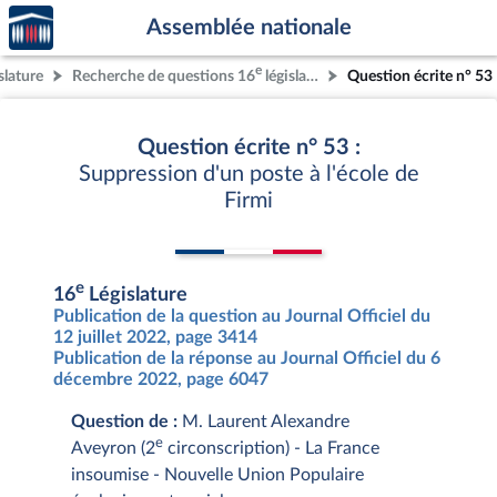
Accèder
Aller au contenu
Aller en bas de la page
Assemblée nationale
à la
page
e
slature
Recherche de questions 16
législature
Question écrite n° 53
d'accueil
Question écrite n° 53 :
Suppression d'un poste à l'école de
Firmi
e
16
Législature
Publication de la question au Journal Officiel du
12 juillet 2022, page 3414
Publication de la réponse au Journal Officiel du 6
décembre 2022, page 6047
Question de :
M. Laurent Alexandre
e
Aveyron (2
circonscription) - La France
insoumise - Nouvelle Union Populaire