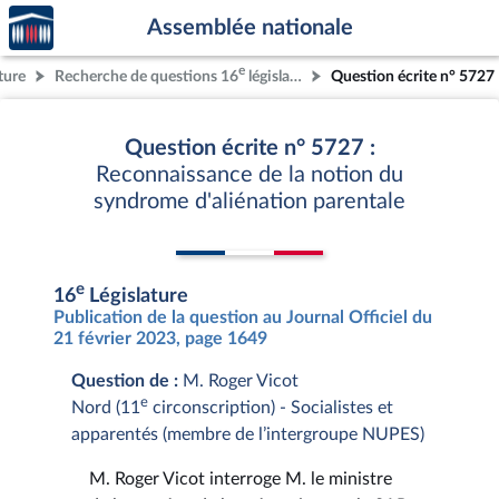
Accèder
Aller au contenu
Aller en bas de la page
Assemblée nationale
à la
page
e
ture
Recherche de questions 16
législature
Question écrite n° 5727
d'accueil
Question écrite n° 5727 :
Reconnaissance de la notion du
syndrome d'aliénation parentale
e
16
Législature
Publication de la question au Journal Officiel du
21 février 2023, page 1649
Question de :
M. Roger Vicot
e
Nord (11
circonscription) - Socialistes et
apparentés (membre de l’intergroupe NUPES)
M. Roger Vicot interroge M. le ministre