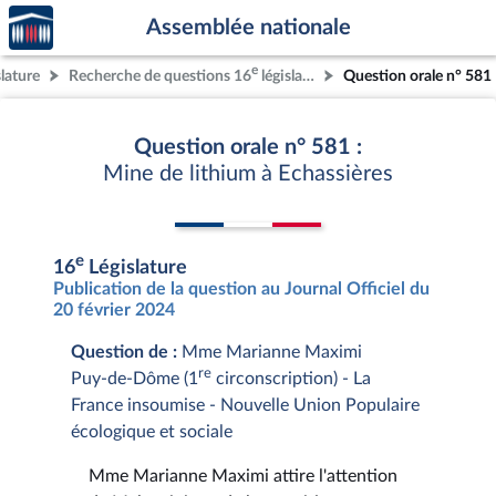
Accèder
Aller au contenu
Aller en bas de la page
Assemblée nationale
à la
page
e
slature
Recherche de questions 16
législature
Question orale n° 581
d'accueil
Question orale n° 581 :
Mine de lithium à Echassières
e
16
Législature
Publication de la question au Journal Officiel du
20 février 2024
Question de :
Mme Marianne Maximi
re
Puy-de-Dôme (1
circonscription) - La
France insoumise - Nouvelle Union Populaire
écologique et sociale
Mme Marianne Maximi attire l'attention