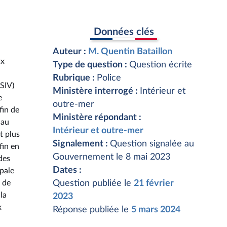
Données clés
Auteur :
M. Quentin Bataillon
ux
Type de question :
Question écrite
Rubrique :
Police
(SIV)
Ministère interrogé :
Intérieur et
e
outre-mer
fin de
Ministère répondant :
 au
Intérieur et outre-mer
t plus
Signalement :
Question signalée au
fin en
Gouvernement le 8 mai 2023
des
Dates :
ipale
n de
Question publiée le
21 février
la
2023
x
Réponse publiée le
5 mars 2024