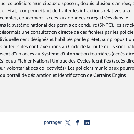
 que les policiers municipaux disposent, depuis plusieurs années, 
 l'État, leur permettant de traiter les infractions relatives à la
 d'exemples, concernant l'accès aux données enregistrées dans le
ans le système national des permis de conduire (SNPC), les articl
ésormais une consultation directe de ces fichiers par les policie
dividuellement désignés et habilités par le préfet, sur propositio
es auteurs des contraventions au Code de la route qu'ils sont habi
osent d''un accès au Système d'information fourrières (accès dir
és) et au Fichier National Unique des Cycles identifiés (accès dir
ur volontariat des collectivités). Les policiers municipaux pourr
 portail de déclaration et identification de Certains Engins
partager