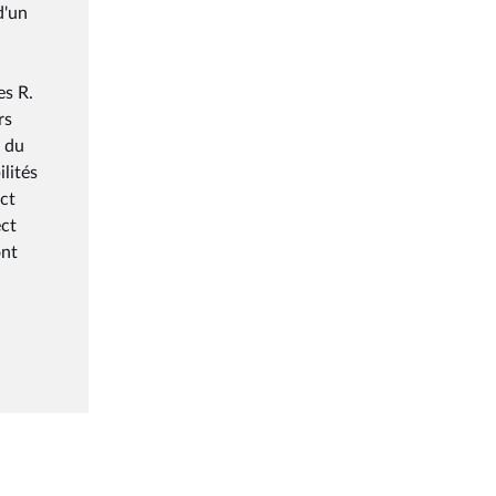
d'un
es R.
rs
n du
lités
ect
ect
ont