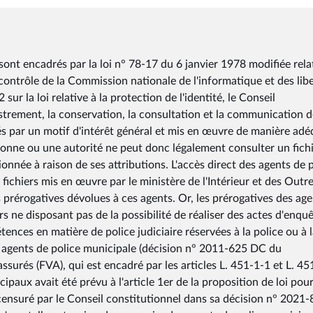
ont encadrés par la loi n° 78-17 du 6 janvier 1978 modifiée rela
e contrôle de la Commission nationale de l'informatique et des libe
 la loi relative à la protection de l'identité, le Conseil
gistrement, la conservation, la consultation et la communication 
és par un motif d'intérêt général et mis en œuvre de manière ad
sonne ou une autorité ne peut donc légalement consulter un fich
ionnée à raison de ses attributions. L'accès direct des agents de 
ichiers mis en œuvre par le ministère de l'Intérieur et des Outr
s prérogatives dévolues à ces agents. Or, les prérogatives des ag
s ne disposant pas de la possibilité de réaliser des actes d'enquê
tences en matière de police judiciaire réservées à la police ou à 
x agents de police municipale (décision n° 2011-625 DC du
assurés (FVA), qui est encadré par les articles L. 451-1-1 et L. 4
ipaux avait été prévu à l'article 1er de la proposition de loi pou
é censuré par le Conseil constitutionnel dans sa décision n° 2021