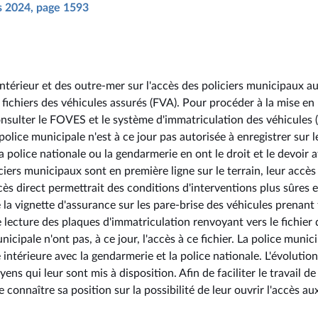
rs 2024, page 1593
intérieur et des outre-mer sur l'accès des policiers municipaux a
t fichiers des véhicules assurés (FVA). Pour procéder à la mise en
onsulter le FOVES et le système d'immatriculation des véhicules 
 police municipale n'est à ce jour pas autorisée à enregistrer sur l
la police nationale ou la gendarmerie en ont le droit et le devoir a
ciers municipaux sont en première ligne sur le terrain, leur accès
cès direct permettrait des conditions d'interventions plus sûres e
e la vignette d'assurance sur les pare-brise des véhicules prenant 
 lecture des plaques d'immatriculation renvoyant vers le fichier 
icipale n'ont pas, à ce jour, l'accès à ce fichier. La police munic
intérieure avec la gendarmerie et la police nationale. L'évolutio
ns qui leur sont mis à disposition. Afin de faciliter le travail de 
e connaître sa position sur la possibilité de leur ouvrir l'accès au