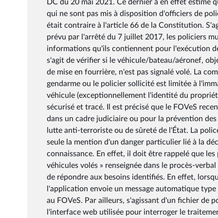
DC du 20 mai 2021. Ce dernier a en effet estimé qu
qui ne sont pas mis à disposition d'officiers de po
était contraire à l'article 66 de la Constitution. S
prévu par l'arrêté du 7 juillet 2017, les policiers
informations qu'ils contiennent pour l'exécution de 
s'agit de vérifier si le véhicule/bateau/aéronef, o
de mise en fourrière, n'est pas signalé volé. La c
gendarme ou le policier sollicité est limitée à l'im
véhicule (exceptionnellement l'identité du proprié
sécurisé et tracé. Il est précisé que le FOVeS rece
dans un cadre judiciaire ou pour la prévention de
lutte anti-terroriste ou de sûreté de l'État. La poli
seule la mention d'un danger particulier lié à la dé
connaissance. En effet, il doit être rappelé que le
véhicules volés » renseignée dans le procès-verbal
de répondre aux besoins identifiés. En effet, lorsq
l'application envoie un message automatique type «
au FOVeS. Par ailleurs, s'agissant d'un fichier de p
l'interface web utilisée pour interroger le traitem