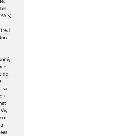
le,
tes,
FOVeS)
re. Il
dure
onné,
nce
e de
s,
à sa
e «
met
PVe,
crit
ou
vées