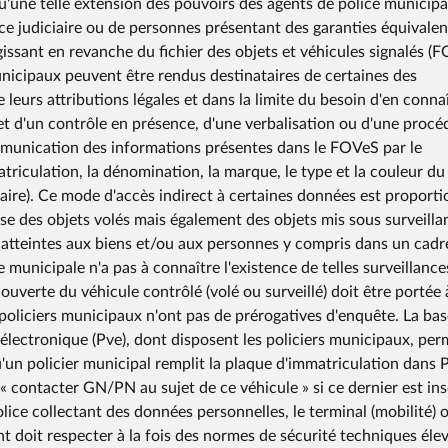
'une telle extension des pouvoirs des agents de police municipa
lice judiciaire ou de personnes présentant des garanties équivalen
'agissant en revanche du fichier des objets et véhicules signalés (
 municipaux peuvent être rendus destinataires de certaines des
leurs attributions légales et dans la limite du besoin d'en connaît
bjet d'un contrôle en présence, d'une verbalisation ou d'une procé
ommunication des informations présentes dans le FOVeS par le
matriculation, la dénomination, la marque, le type et la couleur du
taire). Ce mode d'accès indirect à certaines données est proporti
nse des objets volés mais également des objets mis sous surveilla
s atteintes aux biens et/ou aux personnes y compris dans un cadr
ce municipale n'a pas à connaître l'existence de telles surveillance
couverte du véhicule contrôlé (volé ou surveillé) doit être portée 
s policiers municipaux n'ont pas de prérogatives d'enquête. La bas
 électronique (Pve), dont disposent les policiers municipaux, per
u'un policier municipal remplit la plaque d'immatriculation dans 
 contacter GN/PN au sujet de ce véhicule » si ce dernier est ins
olice collectant des données personnelles, le terminal (mobilité) 
ent doit respecter à la fois des normes de sécurité techniques éle