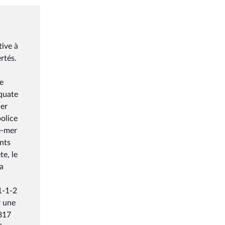
tive à
rtés.
de
équate
ier
police
e-mer
ents
te, le
la
51-1-2
r une
-817