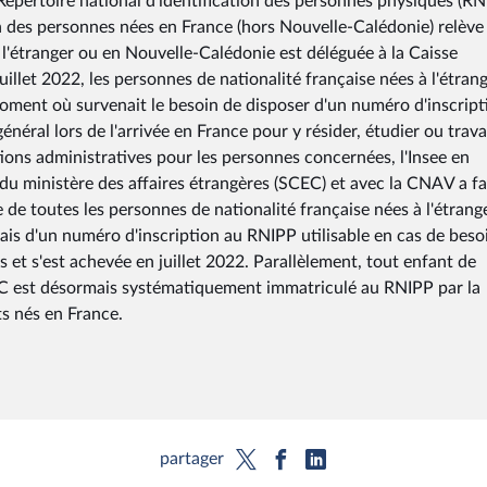
épertoire national d'identification des personnes physiques (RN
n des personnes nées en France (hors Nouvelle-Calédonie) relève 
 l'étranger ou en Nouvelle-Calédonie est déléguée à la Caisse
uillet 2022, les personnes de nationalité française nées à l'étran
ment où survenait le besoin de disposer d'un numéro d'inscript
éral lors de l'arrivée en France pour y résider, étudier ou travai
ions administratives pour les personnes concernées, l'Insee en
l du ministère des affaires étrangères (SCEC) et avec la CNAV a fa
de toutes les personnes de nationalité française nées à l'étrang
is d'un numéro d'inscription au RNIPP utilisable en cas de beso
 et s'est achevée en juillet 2022. Parallèlement, tout enfant de
CEC est désormais systématiquement immatriculé au RNIPP par la
s nés en France.
partager