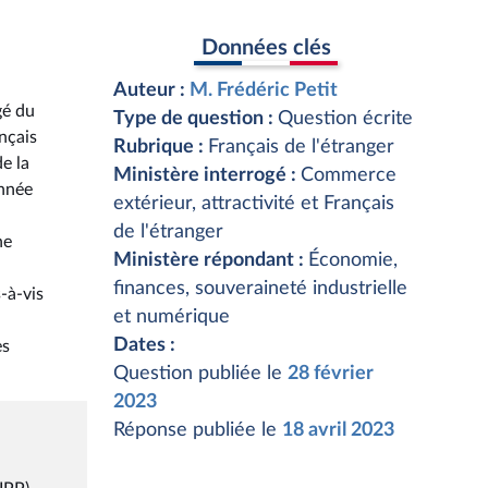
Données clés
Auteur :
M. Frédéric Petit
gé du
Type de question :
Question écrite
ançais
Rubrique :
Français de l'étranger
e la
Ministère interrogé :
Commerce
onnée
extérieur, attractivité et Français
de l'étranger
ne
Ministère répondant :
Économie,
finances, souveraineté industrielle
-à-vis
et numérique
Dates :
es
Question publiée le
28 février
2023
Réponse publiée le
18 avril 2023