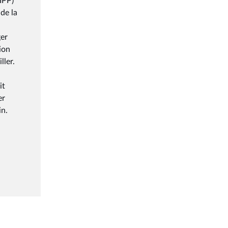
IPP)
de la
ger
ion
ller.
it
er
in.