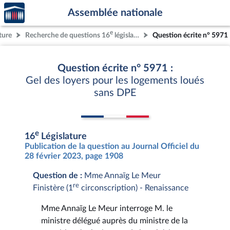
Accèder
Aller au contenu
Aller en bas de la page
Assemblée nationale
à la
page
e
ture
Recherche de questions 16
législature
Question écrite n° 5971
d'accueil
Question écrite n° 5971 :
Gel des loyers pour les logements loués
sans DPE
e
16
Législature
Publication de la question au Journal Officiel du
28 février 2023, page 1908
Question de :
Mme Annaïg Le Meur
re
Finistère (1
circonscription) - Renaissance
Mme Annaïg Le Meur interroge M. le
ministre délégué auprès du ministre de la