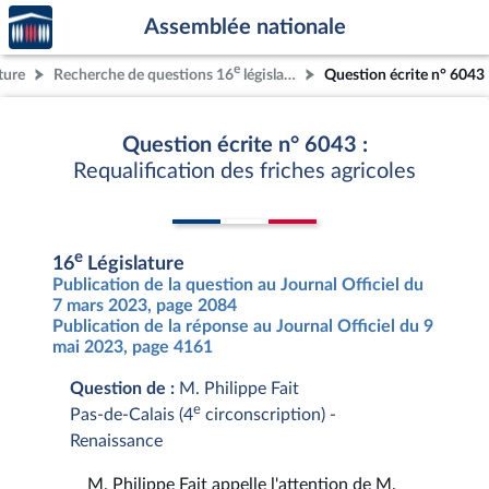
Accèder
Aller au contenu
Aller en bas de la page
Assemblée nationale
à la
page
e
ture
Recherche de questions 16
législature
Question écrite n° 6043
d'accueil
Question écrite n° 6043 :
Requalification des friches agricoles
e
16
Législature
Publication de la question au Journal Officiel du
7 mars 2023, page 2084
Publication de la réponse au Journal Officiel du 9
mai 2023, page 4161
Question de :
M. Philippe Fait
e
Pas-de-Calais (4
circonscription) -
Renaissance
M. Philippe Fait appelle l'attention de M.