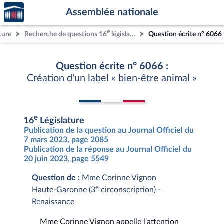
Accèder
Aller au contenu
Aller en bas de la page
Assemblée nationale
à la
page
e
ture
Recherche de questions 16
législature
Question écrite n° 6066
d'accueil
Question écrite n° 6066 :
Création d'un label « bien-être animal »
e
16
Législature
Publication de la question au Journal Officiel du
7 mars 2023, page 2085
Publication de la réponse au Journal Officiel du
20 juin 2023, page 5549
Question de :
Mme Corinne Vignon
e
Haute-Garonne (3
circonscription) -
Renaissance
Mme Corinne Vignon appelle l'attention