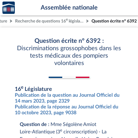
Accèder
Aller au contenu
Aller en bas de la page
Assemblée nationale
à la
page
e
ture
Recherche de questions 16
législature
Question écrite n° 6392
d'accueil
Question écrite n° 6392 :
Discriminations grossophobes dans les
tests médicaux des pompiers
volontaires
e
16
Législature
Publication de la question au Journal Officiel du
14 mars 2023, page 2329
Publication de la réponse au Journal Officiel du
10 octobre 2023, page 9038
Question de :
Mme Ségolène Amiot
e
Loire-Atlantique (3
circonscription) - La