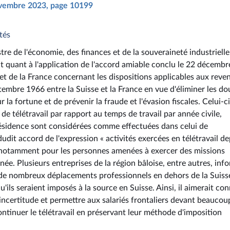
novembre 2023, page 10199
tés
tre de l'économie, des finances et de la souveraineté industrielle
t quant à l'application de l'accord amiable conclu le 22 décembr
et de la France concernant les dispositions applicables aux reve
ptembre 1966 entre la Suisse et la France en vue d'éliminer les do
 la fortune et de prévenir la fraude et l'évasion fiscales. Celui-ci
e télétravail par rapport au temps de travail par année civile,
 résidence sont considérées comme effectuées dans celui de
 dudit accord de l'expression « activités exercées en télétravail d
de, notamment pour les personnes amenées à exercer des missions
née. Plusieurs entreprises de la région bâloise, entre autres, inf
r de nombreux déplacements professionnels en dehors de la Suiss
qu'ils seraient imposés à la source en Suisse. Ainsi, il aimerait con
e incertitude et permettre aux salariés frontaliers devant beaucou
ntinuer le télétravail en préservant leur méthode d'imposition