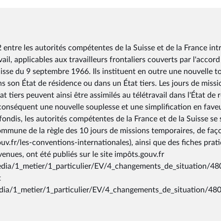
ntre les autorités compétentes de la Suisse et de la France int
ail, applicables aux travailleurs frontaliers couverts par l'accord
uisse du 9 septembre 1966. Ils instituent en outre une nouvelle t
ns son État de résidence ou dans un État tiers. Les jours de miss
t tiers peuvent ainsi être assimilés au télétravail dans l'État de 
conséquent une nouvelle souplesse et une simplification en faveu
ofondis, les autorités compétentes de la France et de la Suisse s
ommune de la règle des 10 jours de missions temporaires, de faço
.fr/les-conventions-internationales), ainsi que des fiches prat
nvenues, ont été publiés sur le site impôts.gouv.fr
media/1_metier/1_particulier/EV/4_changements_de_situation/48
t
edia/1_metier/1_particulier/EV/4_changements_de_situation/480