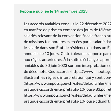
Réponse publiée le 14 novembre 2023
Les accords amiables conclus le 22 décembre 2022 e
en matière de prise en compte des jours de télétrav
salariés relevant de la convention fiscale franco-s
de missions temporaires exercées par le salarié da
le salarié dans son État de résidence ou dans un Éta
annuelle de 10 jours. Cette tolérance apporte par 
aux règles antérieures. À la suite d'échanges appr
amiables du 30 juin 2023 sur une interprétation c
de décompte. Ces accords (https://www.impots.gouv
illustrant les règles d'interprétation qui y sont co
(https://www.impots.gouv.fr/sites/default/files/
pratique-accords-interpretatifs-10-jours-83.pdf e
https://www.impots.gouv.fr/sites/default/files/m
pratique-accords-interpretatifs-10-jours-cdi.pdf).