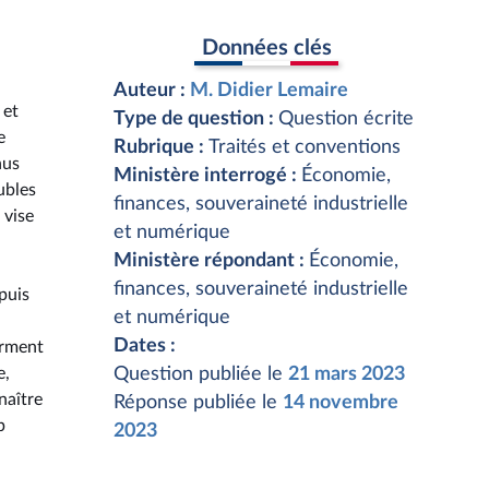
Données clés
Auteur :
M. Didier Lemaire
 et
Type de question :
Question écrite
e
Rubrique :
Traités et conventions
nus
Ministère interrogé :
Économie,
ubles
finances, souveraineté industrielle
 vise
et numérique
Ministère répondant :
Économie,
finances, souveraineté industrielle
epuis
et numérique
Dates :
orment
e,
Question publiée le
21 mars 2023
naître
Réponse publiée le
14 novembre
p
2023