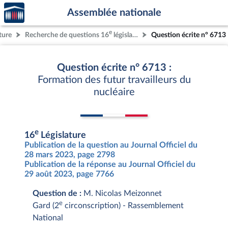
Accèder
Aller au contenu
Aller en bas de la page
Assemblée nationale
à la
page
e
ture
Recherche de questions 16
législature
Question écrite n° 6713
d'accueil
Question écrite n° 6713 :
Formation des futur travailleurs du
nucléaire
e
16
Législature
Publication de la question au Journal Officiel du
28 mars 2023, page 2798
Publication de la réponse au Journal Officiel du
29 août 2023, page 7766
Question de :
M. Nicolas Meizonnet
e
Gard (2
circonscription) - Rassemblement
National