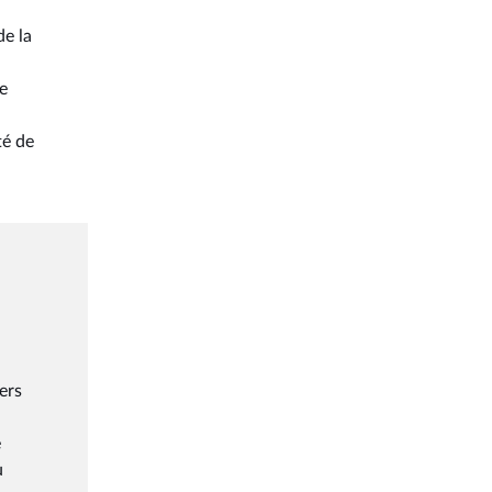
de la
me
té de
ers
e
u