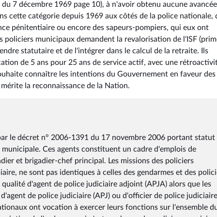
F du 7 décembre 1969 page 10), à n'avoir obtenu aucune avancée
ans cette catégorie depuis 1969 aux côtés de la police nationale, 
nce pénitentiaire ou encore des sapeurs-pompiers, qui eux ont
es policiers municipaux demandent la revalorisation de l'ISF (pri
dre statutaire et de l'intégrer dans le calcul de la retraite. Ils
ation de 5 ans pour 25 ans de service actif, avec une rétroactivi
l souhaite connaître les intentions du Gouvernement en faveur des
 mérite la reconnaissance de la Nation.
i par le décret n° 2006-1391 du 17 novembre 2006 portant statut
e municipale. Ces agents constituent un cadre d'emplois de
dier et brigadier-chef principal. Les missions des policiers
ire, ne sont pas identiques à celles des gendarmes et des polici
 qualité d'agent de police judiciaire adjoint (APJA) alors que les
'agent de police judiciaire (APJ) ou d'officier de police judiciair
 nationaux ont vocation à exercer leurs fonctions sur l'ensemble d