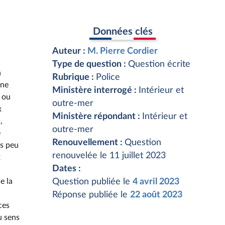
Données clés
Auteur :
M. Pierre Cordier
Type de question :
Question écrite
a
Rubrique :
Police
une
Ministère interrogé :
Intérieur et
, ou
outre-mer
x
Ministère répondant :
Intérieur et
,
outre-mer
e
Renouvellement :
Question
es peu
renouvelée le 11 juillet 2023
x
Dates :
e la
Question publiée le
4 avril 2023
Réponse publiée le
22 août 2023
ces
u sens