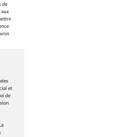
s de
e aux
mettre
rence
euros
pées
ial et
oi de
ssion
La
s