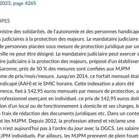
i 2023, page 4265
NUPES
inistre des solidarités, de l'autonomie et des personnes handicap
udiciaires à la protection des majeurs. Le mandataire judiciaire 
de personnes placées sous mesure de protection juridique par un
ille ne peut être désigné. Le mandataire judiciaire peut exercer 
ire judiciaire à la protection des majeurs, préposé d'un établiss
te-Garonne, près de 50 % des mesures sont confiées aux MJPM
tème de prix/mois/mesure. Jusqu'en 2014, ce forfait mensuel était
andicapé (AAH) et le SMIC horaire. Cette indexation a alors été
érence, fixé à 142,95 euros mensuels par mesure de protection, a
professionnel exerçant en individuel, ce prix de 142,95 euros doi
ation d'un local ou de fonctionnement à domicile et ses charges, l
les frais de rédaction des documents juridiques etc. Dans un cont
ent les MJPM. Depuis 2012, la profession attend et réclame une
'est aujourd'hui pas à l'ordre du jour avec la DGCS. Les salaire
PM individuels. Par ailleurs, les MJPM prennent de plein fouet 