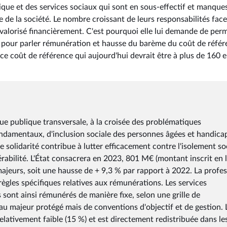
rique et des services sociaux qui sont en sous-effectif et manque
e de la société. Le nombre croissant de leurs responsabilités fac
valorisé financièrement. C'est pourquoi elle lui demande de per
e pour parler rémunération et hausse du barème du coût de réfé
e coût de référence qui aujourd'hui devrait être à plus de 160 
que publique transversale, à la croisée des problématiques
ondamentaux, d'inclusion sociale des personnes âgées et handica
de solidarité contribue à lutter efficacement contre l'isolement soc
abilité. L'État consacrera en 2023, 801 M€ (montant inscrit en l
majeurs, soit une hausse de + 9,3 % par rapport à 2022. La profe
règles spécifiques relatives aux rémunérations. Les services
 sont ainsi rémunérés de manière fixe, selon une grille de
u majeur protégé mais de conventions d'objectif et de gestion. 
elativement faible (15 %) et est directement redistribuée dans le