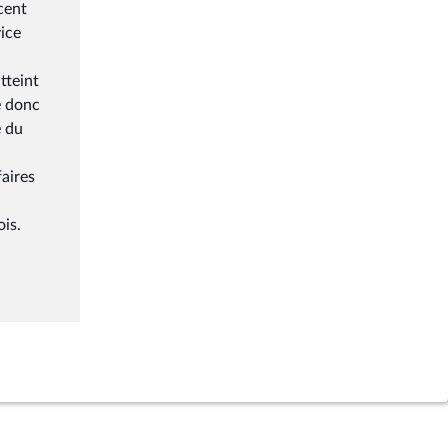
cent
vice
tteint
e donc
e du
faires
is.