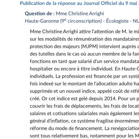
Publication de la réponse au Journal Officiel du 9 ma
Question de :
Mme Christine Arrighi
e
Haute-Garonne (9
circonscription) - Écologiste - 
Mme Christine Arrighi attire l'attention de M. le m
sur les modalités de rémunération des mandataires j
protection des majeurs (MJPM) intervient auprès 
des tutelles dans le cas où aucun membre de la fam
fonctions en tant que salarié d'un service mandata
hospitalier ou encore à titre individuel. En Hau
individuels. La profession est financée par un sys
fois indexé sur le montant de l'allocation adulte h
supprimée et un nouvel indice, appelé coût de réf
créé. Or cet indice est gelé depuis 2014. Pour un 
couvrir les frais de déplacements, les frais de loc
salaires et cotisations salariales mais également 
général d'inflation, ce système fragilise énormém
réforme du mode de financement. La renégociation n
sont tous relativement bas, notamment pour les MJ