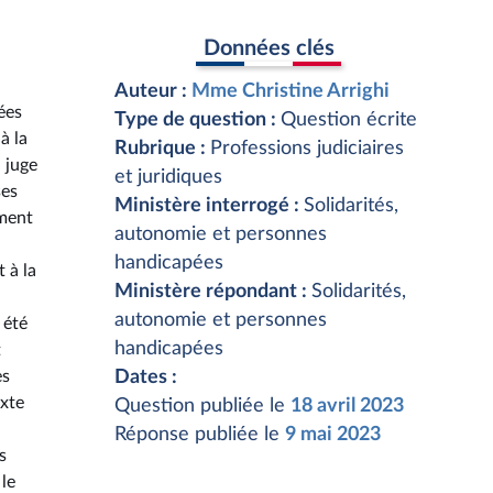
Données clés
Auteur :
Mme Christine Arrighi
ées
Type de question :
Question écrite
à la
Rubrique :
Professions judiciaires
 juge
et juridiques
ses
Ministère interrogé :
Solidarités,
ement
autonomie et personnes
handicapées
 à la
Ministère répondant :
Solidarités,
autonomie et personnes
 été
handicapées
t
es
Dates :
exte
Question publiée le
18 avril 2023
Réponse publiée le
9 mai 2023
s
le