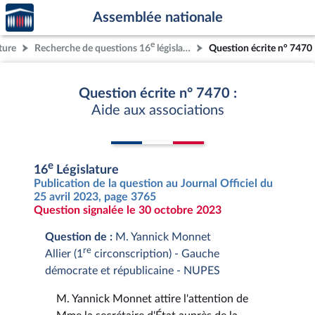
Accèder
Aller au contenu
Aller en bas de la page
Assemblée nationale
à la
page
e
ture
Recherche de questions 16
législature
Question écrite n° 7470
d'accueil
Question écrite n° 7470 :
Aide aux associations
e
16
Législature
Publication de la question au Journal Officiel du
25 avril 2023, page 3765
Question signalée le 30 octobre 2023
Question de :
M. Yannick Monnet
re
Allier (1
circonscription) - Gauche
démocrate et républicaine - NUPES
M. Yannick Monnet attire l'attention de