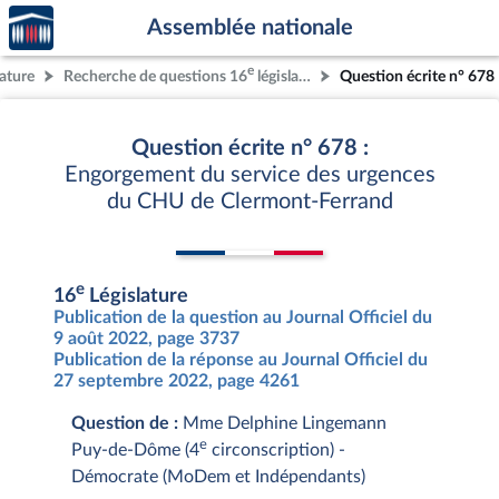
Accèder
Aller au contenu
Aller en bas de la page
Assemblée nationale
à la
page
e
lature
Recherche de questions 16
législature
Question écrite n° 678
d'accueil
Question écrite n° 678 :
Engorgement du service des urgences
du CHU de Clermont-Ferrand
e
16
Législature
Publication de la question au Journal Officiel du
9 août 2022, page 3737
Publication de la réponse au Journal Officiel du
27 septembre 2022, page 4261
Question de :
Mme Delphine Lingemann
e
Puy-de-Dôme (4
circonscription) -
Démocrate (MoDem et Indépendants)