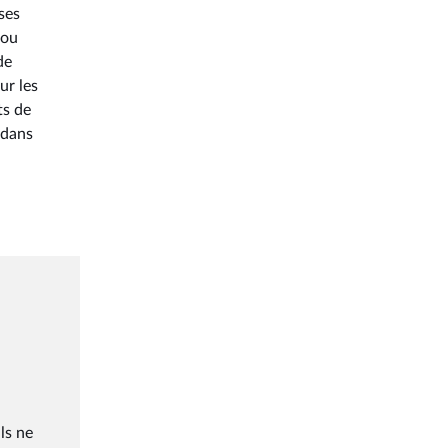
ses
 ou
de
ur les
ts de
 dans
ls ne