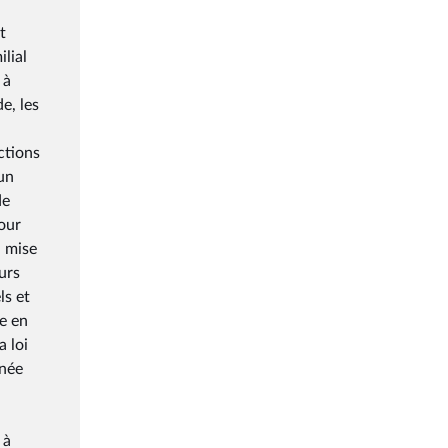
t
lial
 à
e, les
ctions
un
de
our
a mise
urs
ls et
e en
a loi
nnée
 à