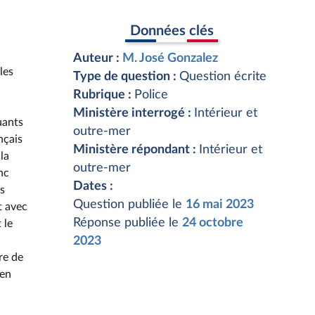
Données clés
Auteur :
M. José Gonzalez
les
Type de question :
Question écrite
Rubrique :
Police
Ministère interrogé :
Intérieur et
uants
outre-mer
nçais
Ministère répondant :
Intérieur et
la
outre-mer
nc
Dates :
s
Question publiée le
16 mai 2023
t avec
Réponse publiée le
24 octobre
 le
2023
re de
 en