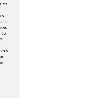
aires
tes
e leur
aires
n du
es
aires
ture
des