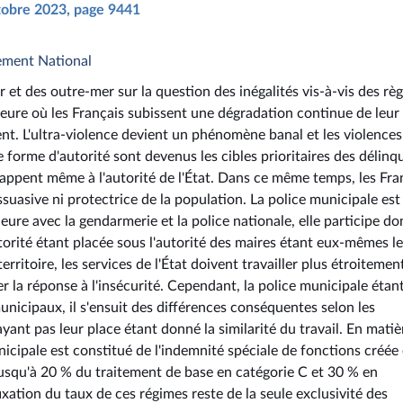
ctobre 2023, page 9441
ement National
r et des outre-mer sur la question des inégalités vis-à-vis des règ
'heure où les Français subissent une dégradation continue de leur
ent. L'ultra-violence devient un phénomène banal et les violences
forme d'autorité sont devenus les cibles prioritaires des délinq
chappent même à l'autorité de l'État. Dans ce même temps, les Fra
ssuasive ni protectrice de la population. La police municipale est 
ure avec la gendarmerie et la police nationale, elle participe do
orité étant placée sous l'autorité des maires étant eux-mêmes le
erritoire, les services de l'État doivent travailler plus étroitemen
er la réponse à l'insécurité. Cependant, la police municipale étant
nicipaux, il s'ensuit des différences conséquentes selon les
yant pas leur place étant donné la similarité du travail. En matiè
unicipale est constitué de l'indemnité spéciale de fonctions créée
usqu'à 20 % du traitement de base en catégorie C et 30 % en
fixation du taux de ces régimes reste de la seule exclusivité des