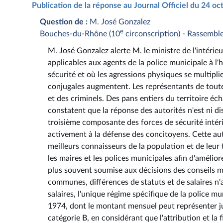
Publication de la réponse au Journal Officiel du 24 o
Question de :
M. José Gonzalez
e
Bouches-du-Rhône (10
circonscription) - Rassembl
M. José Gonzalez alerte M. le ministre de l'intérieu
applicables aux agents de la police municipale à l
sécurité et où les agressions physiques se multipli
conjugales augmentent. Les représentants de toute 
et des criminels. Des pans entiers du territoire é
constatent que la réponse des autorités n'est ni di
troisième composante des forces de sécurité intérie
activement à la défense des concitoyens. Cette aut
meilleurs connaisseurs de la population et de leur t
les maires et les polices municipales afin d'amélior
plus souvent soumise aux décisions des conseils mu
communes, différences de statuts et de salaires n'a
salaires, l'unique régime spécifique de la police m
1974, dont le montant mensuel peut représenter j
catégorie B, en considérant que l'attribution et la 