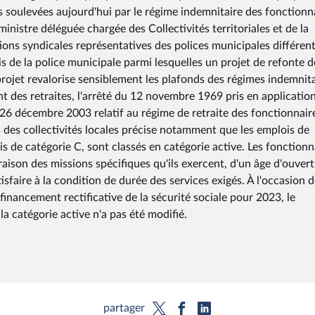
tés soulevées aujourd'hui par le régime indemnitaire des fonctionn
inistre déléguée chargée des Collectivités territoriales et de la
tions syndicales représentatives des polices municipales différen
s de la police municipale parmi lesquelles un projet de refonte d
projet revalorise sensiblement les plafonds des régimes indemnit
nt des retraites, l'arrêté du 12 novembre 1969 pris en applicatio
u 26 décembre 2003 relatif au régime de retraite des fonctionnair
ts des collectivités locales précise notamment que les emplois de
s de catégorie C, sont classés en catégorie active. Les fonctionn
raison des missions spécifiques qu'ils exercent, d'un âge d'ouver
tisfaire à la condition de durée des services exigés. À l'occasion 
financement rectificative de la sécurité sociale pour 2023, le
a catégorie active n'a pas été modifié.
partager