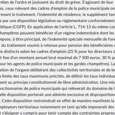
en de l'ordre et jouissent du droit de grève. S'agissant de leur
, ceux relevant des cadres d'emplois de la police municipale on
enant le traitement, l'indemnité de résidence, le supplément fami
es par une disposition législative ou réglementaire conformément
ublique (CGFP). En application de l'article L. 714-13 du même cod
 champêtres peuvent bénéficier d'un régime indemnitaire dont les
ompose, à titre principal, de l'indemnité spéciale mensuelle de fon
 du traitement soumis à retenue pour pension des bénéficiaires 
s distincts selon les cadres d'emplois (25 % pour les directeurs 
art fixe d'un montant annuel brut maximal de 7 500 euros, 30 % p
pour les agents de police municipale et les gardes champêtres). L
on de l'organe délibérant des collectivités territoriales et de le
a limite des taux maximums précités, de définir les taux individue
nt au principe constitutionnel de libre administration. Une mis
nctionnaires de police municipale qui relèverait du domaine de l
lle disposition porterait une atteinte excessive et disproportio
. Cette disposition restreindrait en effet de manière manifeste la
employeurs territoriaux notamment en tant qu'elle imposerait des
 s'éloigner y compris pour tenir compte des contraintes propres