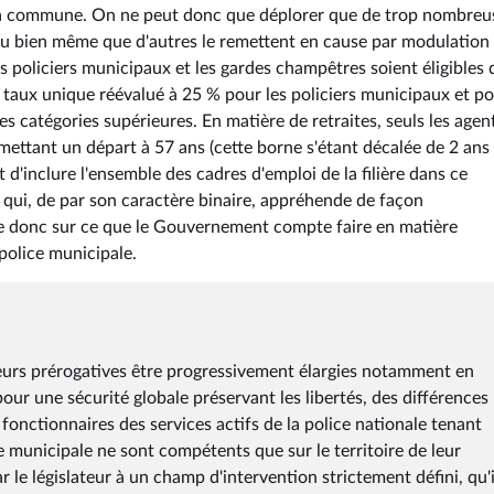
 la commune. On ne peut donc que déplorer que de trop nombreu
e ou bien même que d'autres le remettent en cause par modulation
des policiers municipaux et les gardes champêtres soient éligibles 
n taux unique réévalué à 25 % pour les policiers municipaux et po
s catégories supérieures. En matière de retraites, seuls les agen
mettant un départ à 57 ans (cette borne s'étant décalée de 2 ans
ait d'inclure l'ensemble des cadres d'emploi de la filière dans ce
t qui, de par son caractère binaire, appréhende de façon
ionne donc sur ce que le Gouvernement compte faire en matière
police municipale.
 leurs prérogatives être progressivement élargies notamment en
our une sécurité globale préservant les libertés, des différences
fonctionnaires des services actifs de la police nationale tenant
 municipale ne sont compétents que sur le territoire de leur
le législateur à un champ d'intervention strictement défini, qu'i