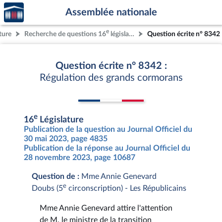
Accèder
Aller au contenu
Aller en bas de la page
Assemblée nationale
à la
page
e
ture
Recherche de questions 16
législature
Question écrite n° 8342
d'accueil
Question écrite n° 8342 :
Régulation des grands cormorans
e
16
Législature
Publication de la question au Journal Officiel du
30 mai 2023, page 4835
Publication de la réponse au Journal Officiel du
28 novembre 2023, page 10687
Question de :
Mme Annie Genevard
e
Doubs (5
circonscription) - Les Républicains
Mme Annie Genevard attire l'attention
de M. le ministre de la transition