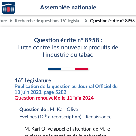
Accèder
Aller au contenu
Aller en bas de la page
Assemblée nationale
à la
page
e
ture
Recherche de questions 16
législature
Question écrite n° 8958
d'accueil
Question écrite n° 8958 :
Lutte contre les nouveaux produits de
l'industrie du tabac
e
16
Législature
Publication de la question au Journal Officiel du
13 juin 2023, page 5282
Question renouvelée le 11 juin 2024
Question de :
M. Karl Olive
e
Yvelines (12
circonscription) - Renaissance
M. Karl Olive appelle l'attention de M. le