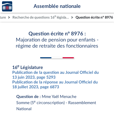
Accèder
Aller au contenu
Aller en bas de la page
Assemblée nationale
à la
page
e
ture
Recherche de questions 16
législature
Question écrite n° 8976
d'accueil
Question écrite n° 8976 :
Majoration de pension pour enfants -
régime de retraite des fonctionnaires
e
16
Législature
Publication de la question au Journal Officiel du
13 juin 2023, page 5293
Publication de la réponse au Journal Officiel du
18 juillet 2023, page 6873
Question de :
Mme Yaël Menache
e
Somme (5
circonscription) - Rassemblement
National