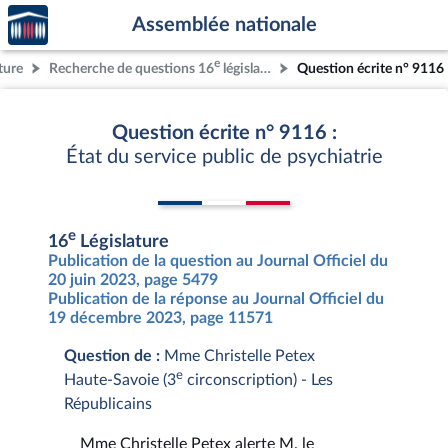
Accèder
Aller au contenu
Aller en bas de la page
Assemblée nationale
à la
page
e
ture
Recherche de questions 16
législature
Question écrite n° 9116
d'accueil
Question écrite n° 9116 :
État du service public de psychiatrie
e
16
Législature
Publication de la question au Journal Officiel du
20 juin 2023, page 5479
Publication de la réponse au Journal Officiel du
19 décembre 2023, page 11571
Question de :
Mme Christelle Petex
e
Haute-Savoie (3
circonscription) - Les
Républicains
Mme Christelle Petex alerte M. le