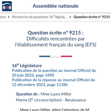
Accèder
Aller au contenu
Aller en bas de la page
Assemblée nationale
à la
page
e
ture
Recherche de questions 16
législature
Question écrite n° 9215
d'accueil
Question écrite n° 9215 :
Difficultés rencontrées par
l'établissement français du sang (EFS)
e
16
Législature
Publication de la question au Journal Officiel du
20 juin 2023, page 5490
Publication de la réponse au Journal Officiel du
12 décembre 2023, page 11286
Question de :
Mme Laure Miller
e
Marne (2
circonscription) - Renaissance
Mme Laure Miller attire l'attention de M.