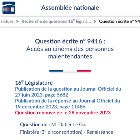
Accèder
Aller au contenu
Aller en bas de la page
Assemblée nationale
à la
page
e
islature
Recherche de questions 16
législature
Question écrite n° 9
d'accueil
Question écrite n° 9416 :
Accès au cinéma des personnes
malentendantes
e
16
Législature
Publication de la question au Journal Officiel du
27 juin 2023, page 5682
Publication de la réponse au Journal Officiel du
19 décembre 2023, page 11486
Question renouvelée le 28 novembre 2023
Question de :
M. Didier Le Gac
e
Finistère (3
circonscription) - Renaissance