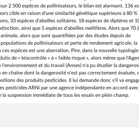
sur 2 500 espèces de pollinisateurs, le bilan est alarmant. 136 e
 hors cible en raison d'une similarité génétique supérieure à 80 %
lons, 33 espèces d'abeilles solitaires, 18 espèces de diptères et 1
nction, ainsi que 5 espèces d'abeilles mellifères. Alors que 70 
 animale, alors que sont quantifiées par des études depuis de
populations de pollinisateurs et perte de rendement agricole, la
 ces espèces est une aberration. Pire, dans la nouvelle typologie
duits de « biocontrôle » à « faible risque », alors même que l'Age
e l'environnement et du travail (Anses) n'a pu étudier la dangeros
s en chaîne dont la dangerosité n'est pas correctement évaluée, 
tions des produits pesticides. Il lui demande donc s'il va engag
 des pesticides ARNi par une agence indépendante en accord avec
e la suspension immédiate de tous les essais en plein champ.