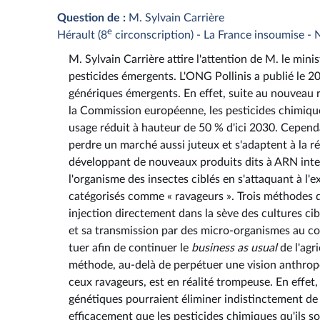
Question de :
M. Sylvain Carrière
e
Hérault (8
circonscription) - La France insoumise - 
M. Sylvain Carrière attire l'attention de M. le mini
pesticides émergents. L'ONG Pollinis a publié le 
génériques émergents. En effet, suite au nouveau r
la Commission européenne, les pesticides chimique
usage réduit à hauteur de 50 % d'ici 2030. Cependa
perdre un marché aussi juteux et s'adaptent à la 
développant de nouveaux produits dits à ARN inter
l'organisme des insectes ciblés en s'attaquant à l'
catégorisés comme « ravageurs ». Trois méthodes d'a
injection directement dans la sève des cultures c
et sa transmission par des micro-organismes au con
tuer afin de continuer le
business as usual
de l'agr
méthode, au-delà de perpétuer une vision anthropo
ceux ravageurs, est en réalité trompeuse. En effet,
génétiques pourraient éliminer indistinctement de 
efficacement que les pesticides chimiques qu'ils s