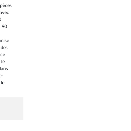
spèces
 avec
0
à 90
 mise
 des
nce
ité
dans
er
 le