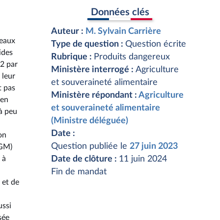
Données clés
Auteur :
M. Sylvain Carrière
veaux
Type de question :
Question écrite
ides
Rubrique :
Produits dangereux
22 par
Ministère interrogé :
Agriculture
 leur
et souveraineté alimentaire
t pas
Ministère répondant :
Agriculture
 en
et souveraineté alimentaire
à peu
(Ministre déléguée)
Date :
on
Question publiée le
27 juin 2023
OGM)
 à
Date de clôture :
11 juin 2024
Fin de mandat
 et de
ussi
sée