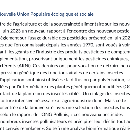
Nouvelle Union Populaire écologique et sociale
stre de l'agriculture et de la souveraineté alimentaire sur les nou
20 juin 2023 un nouveau rapport à l'encontre des nouveaux pestic
èglement sur l'usage durable des pesticides présenté en juin 20
s que l'on connaissait depuis les années 1970, sont voués à voir
nt, les géants de l'industrie des produits pesticides ne compten
réglementation, proscrivant uniquement les pesticides chimiques,
férents (ARNi). Ces derniers ont pour vocation de détruire peu 
expression génétique des fonctions vitales de certains insectes
pplication sont ainsi utilisées : la diffusion par pulvérisation, s
iblées par l'intermédiaire des plantes génétiquement modifiées (
tact de la plante ou des insectes ciblés. Un ciblage des insectes
iculture intensive nécessaire à l'agro-industrie donc. Mais cette
centrée de la biodiversité, avec une sélection des insectes bons
 selon le rapport de l'ONG Pollinis, « ces nouveaux pesticides
nombreux insectes pollinisateurs et précipiter leur déclin tout a
ont censés remplacer ». Suite à une analyse bioinformatique réali