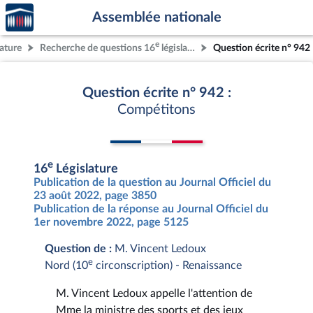
Accèder
Aller au contenu
Aller en bas de la page
Assemblée nationale
à la
page
e
lature
Recherche de questions 16
législature
Question écrite n° 942
d'accueil
Question écrite n° 942 :
Compétitons
e
16
Législature
Publication de la question au Journal Officiel du
23 août 2022, page 3850
Publication de la réponse au Journal Officiel du
1er novembre 2022, page 5125
Question de :
M. Vincent Ledoux
e
Nord (10
circonscription) - Renaissance
M. Vincent Ledoux appelle l'attention de
Mme la ministre des sports et des jeux