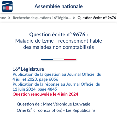
Accèder
Aller au contenu
Aller en bas de la page
Assemblée nationale
à la
page
e
ture
Recherche de questions 16
législature
Question écrite n° 9676
d'accueil
Question écrite n° 9676 :
Maladie de Lyme - recensement fiable
des malades non comptabilisés
e
16
Législature
Publication de la question au Journal Officiel du
4 juillet 2023, page 6056
Publication de la réponse au Journal Officiel du
11 juin 2024, page 4845
Question renouvelée le 4 juin 2024
Question de :
Mme Véronique Louwagie
e
Orne (2
circonscription) - Les Républicains