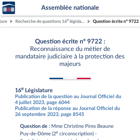
Accèder
Aller au contenu
Aller en bas de la page
Assemblée nationale
à la
page
e
ture
Recherche de questions 16
législature
Question écrite n° 9722
d'accueil
Question écrite n° 9722 :
Reconnaissance du métier de
mandataire judiciaire à la protection des
majeurs
e
16
Législature
Publication de la question au Journal Officiel du
4 juillet 2023, page 6044
Publication de la réponse au Journal Officiel du
26 septembre 2023, page 8545
Question de :
Mme Christine Pires Beaune
e
Puy-de-Dôme (2
circonscription) -