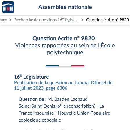
Accèder
Aller au contenu
Aller en bas de la page
Assemblée nationale
à la
page
e
ture
Recherche de questions 16
législature
Question écrite n° 9820
d'accueil
Question écrite n° 9820 :
Violences rapportées au sein de l'École
polytechnique
e
16
Législature
Publication de la question au Journal Officiel du
11 juillet 2023, page 6306
Question de :
M. Bastien Lachaud
e
Seine-Saint-Denis (6
circonscription) - La
France insoumise - Nouvelle Union Populaire
écologique et sociale