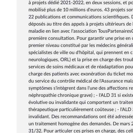
à projets dédié 2021-2022, en deux sessions, et p
mobilisé plus de 10 millions d'euros. 43 projets so
22 publications et communications scientifiques. 
déposés au titre des appels à projets ultérieurs d
maladie en lien avec l'association TousPartenairesCo
première consultation. Pour garantir une prise en 
premier niveau constitué par les médecins générali
spécialistes de ville ou d'hôpital, qui prennent en 
neurologiques, ORL) et la prise en charge des trou
services de soins médicaux et de réadaptation pour
charge des patients avec exonération du ticket mo
du service du contrôle médical de l'Assurance maladi
symptômes s'intègrent dans l'une des affections 
néphropathie chronique grave) ; - l'ALD 31 si exis
évolutive ou invalidante qui comportent un traite
thérapeutique particulièrement coûteuse ; - l'ALD 
invalidant. Des recommandations ont été adressées
un traitement homogène des demandes. De mars 2
31/32. Pour articuler ces prises en charge, des cel