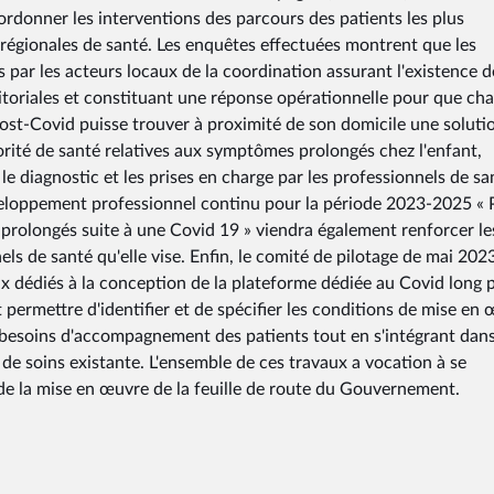
ordonner les interventions des parcours des patients les plus
 régionales de santé. Les enquêtes effectuées montrent que les
 par les acteurs locaux de la coordination assurant l'existence d
rritoriales et constituant une réponse opérationnelle pour que ch
st-Covid puisse trouver à proximité de son domicile une soluti
ité de santé relatives aux symptômes prolongés chez l'enfant,
r le diagnostic et les prises en charge par les professionnels de sa
développement professionnel continu pour la période 2023-2025 « 
prolongés suite à une Covid 19 » viendra également renforcer le
s de santé qu'elle vise. Enfin, le comité de pilotage de mai 202
aux dédiés à la conception de la plateforme dédiée au Covid long 
t permettre d'identifier et de spécifier les conditions de mise en
 besoins d'accompagnement des patients tout en s'intégrant dan
 de soins existante. L'ensemble de ces travaux a vocation à se
 de la mise en œuvre de la feuille de route du Gouvernement.