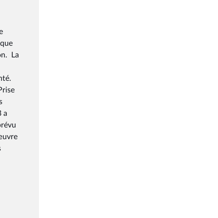
e
aque
on. La
nté.
Prise
s
3 a
prévu
 œuvre
s