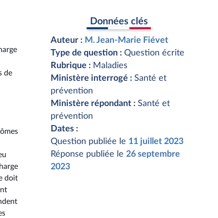
Données clés
Auteur :
M. Jean-Marie Fiévet
charge
Type de question :
Question écrite
Rubrique :
Maladies
s de
Ministère interrogé :
Santé et
prévention
Ministère répondant :
Santé et
prévention
Dates :
ptômes
Question publiée le
11 juillet 2023
Réponse publiée le
26 septembre
eu
charge
2023
e doit
ant
endent
es