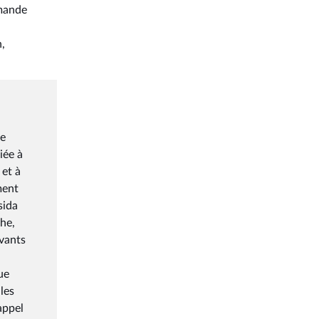
emande
,
de
iée à
 et à
ment
sida
che,
ivants
ue
les
appel