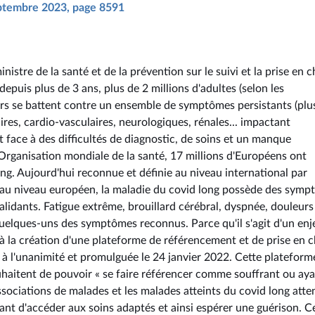
septembre 2023, page 8591
nistre de la santé et de la prévention sur le suivi et la prise en 
epuis plus de 3 ans, plus de 2 millions d'adultes (selon les
rs se battent contre un ensemble de symptômes persistants (plu
res, cardio-vasculaires, neurologiques, rénales... impactant
 face à des difficultés de diagnostic, de soins et un manque
Organisation mondiale de la santé, 17 millions d'Européens ont
ong. Aujourd'hui reconnue et définie au niveau international par
u'au niveau européen, la maladie du covid long possède des sym
lidants. Fatigue extrême, brouillard cérébral, dyspnée, douleurs
uelques-uns des symptômes reconnus. Parce qu'il s'agit d'un enj
 à la création d'une plateforme de référencement et de prise en 
à l'unanimité et promulguée le 24 janvier 2022. Cette plateform
ouhaitent de pouvoir « se faire référencer comme souffrant ou ay
sociations de malades et les malades atteints du covid long att
ant d'accéder aux soins adaptés et ainsi espérer une guérison. C