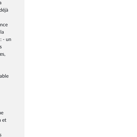
a
déjà
ance
la
: - un
s
es,
able
ue
 et
s