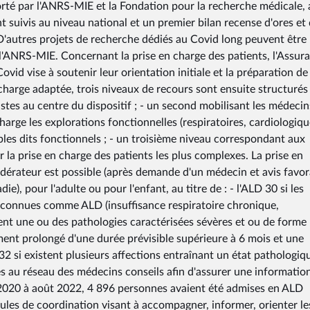
orté par l'ANRS-MIE et la Fondation pour la recherche médicale, 
nt suivis au niveau national et un premier bilan recense d'ores et 
D'autres projets de recherche dédiés au Covid long peuvent être
e l'ANRS-MIE. Concernant la prise en charge des patients, l'Assur
vid vise à soutenir leur orientation initiale et la préparation de 
charge adaptée, trois niveaux de recours sont ensuite structurés 
stes au centre du dispositif ; - un second mobilisant les médecin
charge les explorations fonctionnelles (respiratoires, cardiologiqu
bles dits fonctionnels ; - un troisième niveau correspondant aux
 la prise en charge des patients les plus complexes. La prise en
dérateur est possible (après demande d'un médecin et avis favor
e), pour l'adulte ou pour l'enfant, au titre de : - l'ALD 30 si les
reconnues comme ALD (insuffisance respiratoire chronique,
tent une ou des pathologies caractérisées sévères et ou de forme
ment prolongé d'une durée prévisible supérieure à 6 mois et une
32 si existent plusieurs affections entraînant un état pathologiq
 au réseau des médecins conseils afin d'assurer une information
020 à août 2022, 4 896 personnes avaient été admises en ALD
lules de coordination visant à accompagner, informer, orienter le