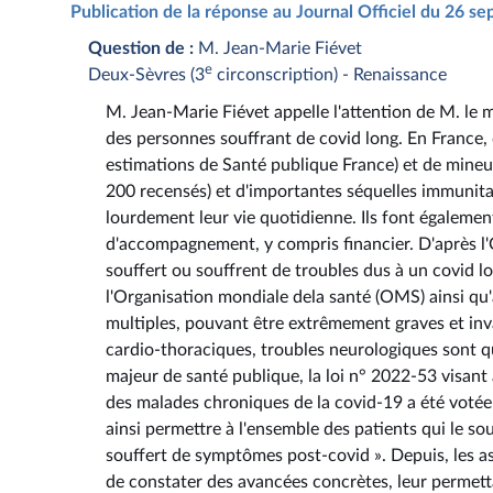
Publication de la réponse au Journal Officiel du 26 
Question de :
M. Jean-Marie Fiévet
e
Deux-Sèvres (3
circonscription) - Renaissance
M. Jean-Marie Fiévet appelle l'attention de M. le mi
des personnes souffrant de covid long. En France, d
estimations de Santé publique France) et de mineu
200 recensés) et d'importantes séquelles immunitai
lourdement leur vie quotidienne. Ils font également
d'accompagnement, y compris financier. D'après l'
souffert ou souffrent de troubles dus à un covid l
l'Organisation mondiale dela santé (OMS) ainsi q
multiples, pouvant être extrêmement graves et inva
cardio-thoraciques, troubles neurologiques sont q
majeur de santé publique, la loi n° 2022-53 visant
des malades chroniques de la covid-19 a été votée 
ainsi permettre à l'ensemble des patients qui le s
souffert de symptômes post-covid ». Depuis, les as
de constater des avancées concrètes, leur permett