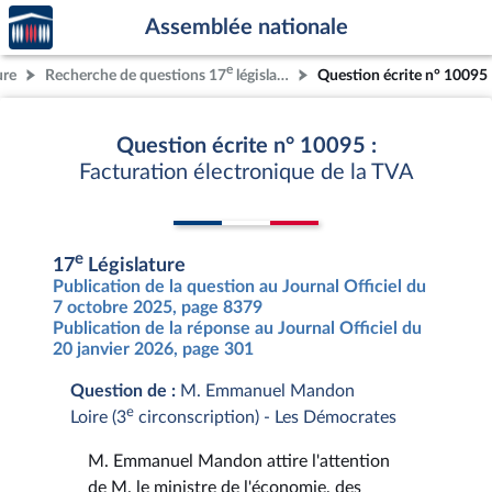
Accèder
Aller au contenu
Aller en bas de la page
Assemblée nationale
à la
page
e
ure
Recherche de questions 17
législature
Question écrite n° 10095
d'accueil
Question écrite n° 10095 :
Facturation électronique de la TVA
e
17
Législature
Publication de la question au Journal Officiel du
7 octobre 2025, page 8379
Publication de la réponse au Journal Officiel du
20 janvier 2026, page 301
Question de :
M. Emmanuel Mandon
e
Loire (3
circonscription) - Les Démocrates
M. Emmanuel Mandon attire l'attention
de M. le ministre de l'économie, des