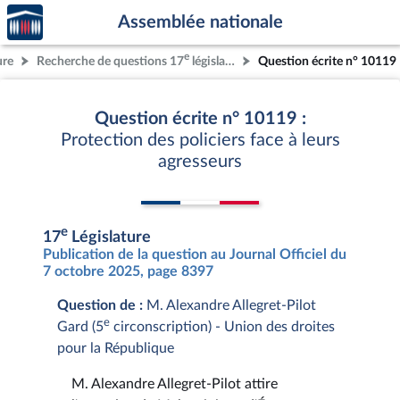
Accèder
Aller au contenu
Aller en bas de la page
Assemblée nationale
à la
page
e
ure
Recherche de questions 17
législature
Question écrite n° 10119
d'accueil
Question écrite n° 10119 :
Protection des policiers face à leurs
agresseurs
e
17
Législature
Publication de la question au Journal Officiel du
7 octobre 2025, page 8397
Question de :
M. Alexandre Allegret-Pilot
e
Gard (5
circonscription) - Union des droites
pour la République
M. Alexandre Allegret-Pilot attire